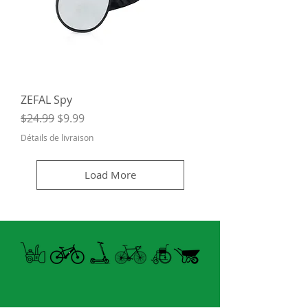
ZEFAL Spy
Regular Price
Sale Price
$24.99
$9.99
Détails de livraison
Load More