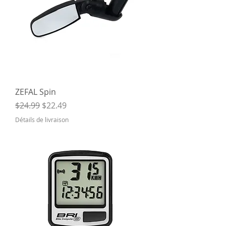
ZEFAL Spin
Regular Price
Sale Price
$24.99
$22.49
Détails de livraison