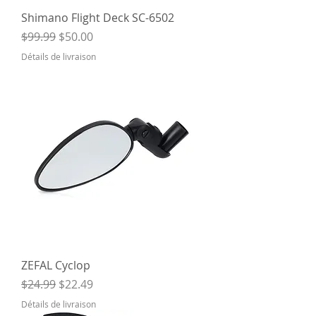
Shimano Flight Deck SC-6502
Regular Price
Sale Price
$99.99
$50.00
Détails de livraison
ZEFAL Cyclop
Regular Price
Sale Price
$24.99
$22.49
Détails de livraison