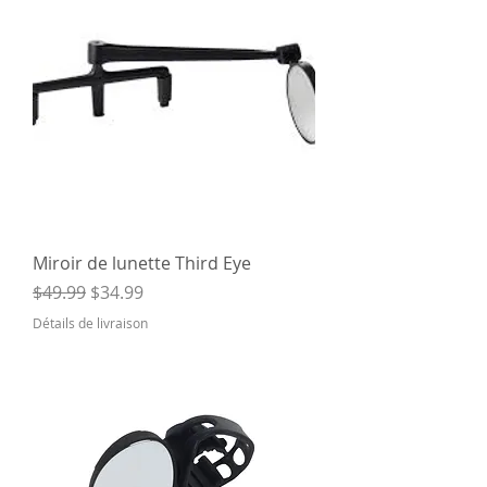
Miroir de lunette Third Eye
Regular Price
Sale Price
$49.99
$34.99
Détails de livraison