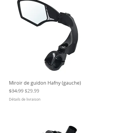
Miroir de guidon Hafny (gauche)
Regular Price
Sale Price
$34.99
$29.99
Détails de livraison