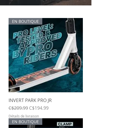
EN BOUTIQUE
INVERT PARK PRO JR
Regular Price
Sale Price
C$209.99
C$194.99
Détails de livraison
EN BOUTIQUE