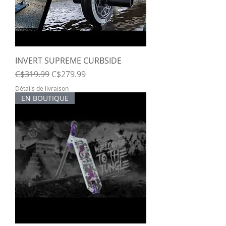
INVERT SUPREME CURBSIDE
Regular Price
Sale Price
C$319.99
C$279.99
Détails de livraison
EN BOUTIQUE