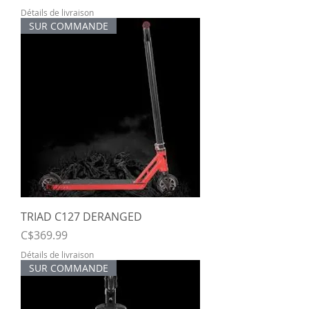
Détails de livraison
SUR COMMANDE
TRIAD C127 DERANGED
Price
C$369.99
Détails de livraison
SUR COMMANDE