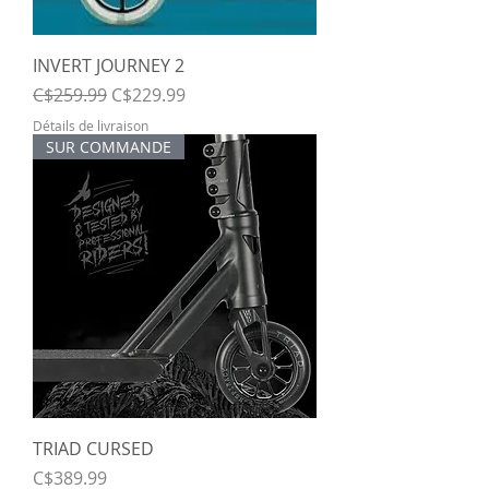
INVERT JOURNEY 2
Regular Price
Sale Price
C$259.99
C$229.99
Détails de livraison
SUR COMMANDE
TRIAD CURSED
Price
C$389.99