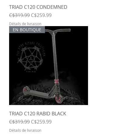
TRIAD C120 CONDEMNED
Regular Price
Sale Price
C$319.99
C$259.99
Détails de livraison
EN BOUTIQUE
TRIAD C120 RABID BLACK
Regular Price
Sale Price
C$319.99
C$259.99
Détails de livraison