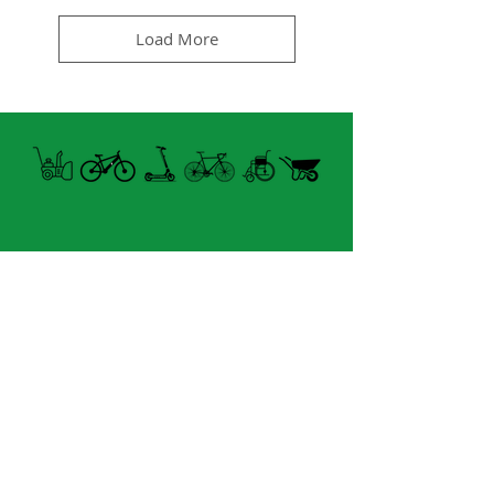
Load More
Open summer and winter
from Tuesday to Sunday
8060 boul. East Levesque,
Laval (St. Francois)
H7A 3K9