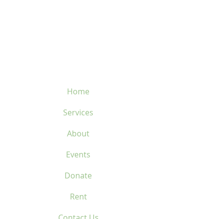
velosflaval@gmail.com
450-669-1312
Home
Services
About
Events
Donate
Rent
Contact Us