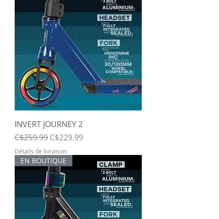
INVERT JOURNEY 2
Regular Price
Sale Price
C$259.99
C$229.99
Détails de livraison
EN BOUTIQUE