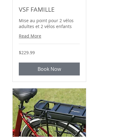
VSF FAMILLE
Mise au point pour 2 vélos
adultes et 2 vélos enfants
Read More
229.99
$229.99
Canadian
dollars
Book Now