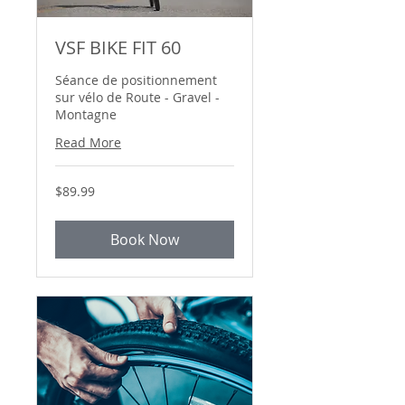
VSF BIKE FIT 60
Séance de positionnement
sur vélo de Route - Gravel -
Montagne
Read More
89.99
$89.99
Canadian
dollars
Book Now