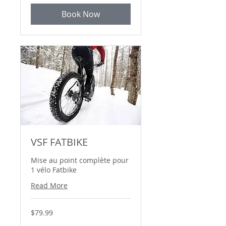
dollars
Book Now
VSF FATBIKE
Mise au point complète pour
1 vélo Fatbike
Read More
79.99
$79.99
Canadian
dollars