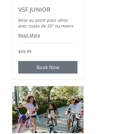
VSF JUNIOR
Mise au point pour vélos
avec roues de 20'' ou moins
Read More
49.99
$49.99
Canadian
dollars
Book Now