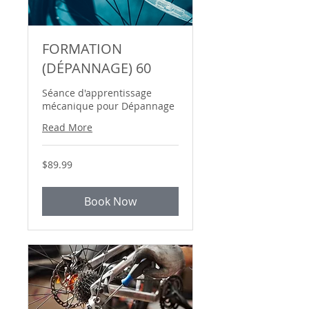
FORMATION
(DÉPANNAGE) 60
Séance d'apprentissage
mécanique pour Dépannage
Read More
89.99
$89.99
Canadian
dollars
Book Now