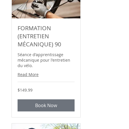
FORMATION
(ENTRETIEN
MÉCANIQUE) 90
Séance d'apprentissage
mécanique pour l'entretien
du vélo.
Read More
149.99
$149.99
Canadian
dollars
Book Now