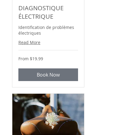
DIAGNOSTIQUE
ÉLECTRIQUE
Identification de problèmes
électriques
Read More
From
From $19.99
19.99
Canadian
dollars
Book Now