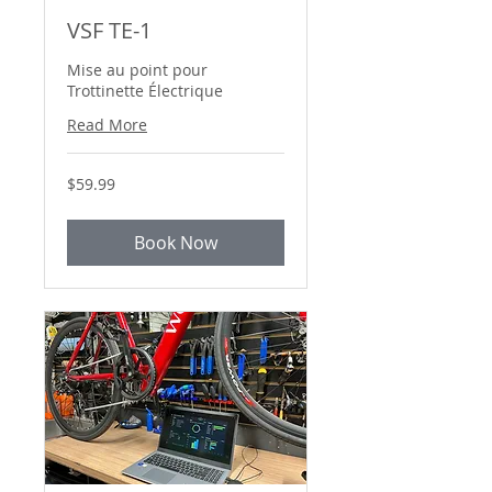
VSF TE-1
Mise au point pour
Trottinette Électrique
Read More
59.99
$59.99
Canadian
dollars
Book Now