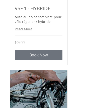
VSF 1 - HYBRIDE
Mise au point complète pour
vélo régulier / hybride
Read More
69.99
$69.99
Canadian
dollars
Book Now