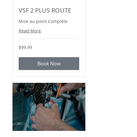
VSF 2 PLUS ROUTE
Mise au point Complète
Read More
99.99
$99.99
Canadian
dollars
Book Now