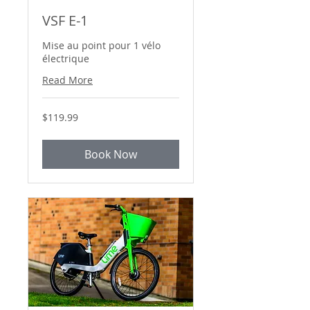
VSF E-1
Mise au point pour 1 vélo
électrique
Read More
119.99
$119.99
Canadian
dollars
Book Now