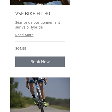
VSF BIKE FIT 30
Séance de positionnement
sur vélo Hybride
Read More
64.99
$64.99
Canadian
dollars
Book Now