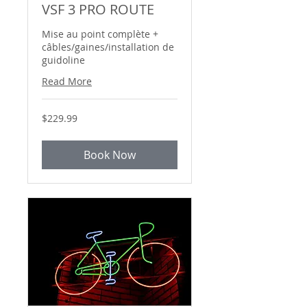
VSF 3 PRO ROUTE
Mise au point complète +
câbles/gaines/installation de
guidoline
Read More
229.99
$229.99
Canadian
dollars
Book Now