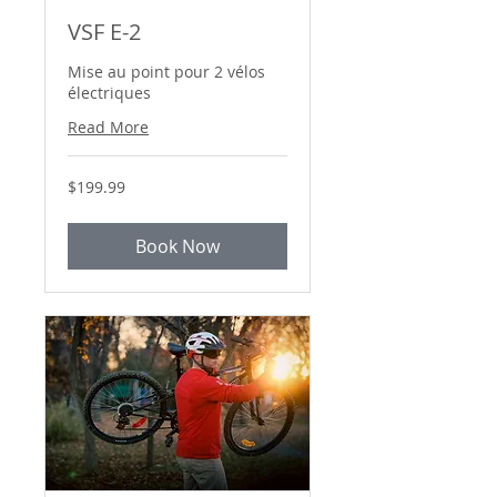
VSF E-2
Mise au point pour 2 vélos
électriques
Read More
199.99
$199.99
Canadian
dollars
Book Now