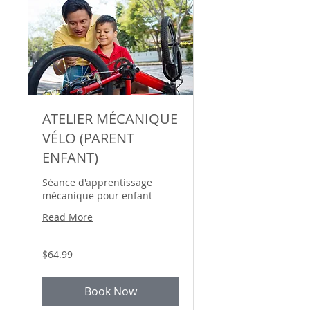
ATELIER MÉCANIQUE
VÉLO (PARENT
ENFANT)
Séance d'apprentissage
mécanique pour enfant
Read More
64.99
$64.99
Canadian
dollars
Book Now