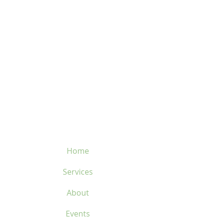
8060 boul. East Levesque,
Laval (St. Francois)
H7A 3K9
velosflaval@gmail.com
450-669-1312
Home
Services
About
Events