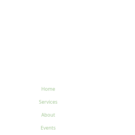
8060 boul. East Levesque,
fiabilité, malgré leur
Laval (St. Francois)
positionnement haut de
H7A 3K9
gamme.
velosflaval@gmail.com
L'entreprise investit
également massivement
dans les technologies de
450-669-1312
nouvelle génération, telles
que les batteries à semi-
conducteurs, afin de
conserver son leadership.
Home
Services
About
Events