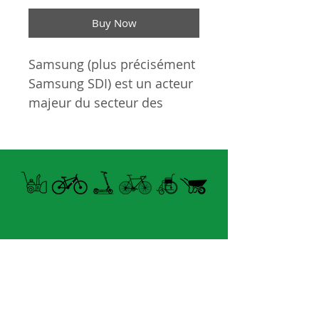
Buy Now
Samsung (plus précisément
Samsung SDI) est un acteur
majeur du secteur des
batteries pour vélos
électriques, reconnu pour
ses cellules lithium-ion
haute qualité et haute
densité énergétique
(comme le format 21700,
très répandu) utilisées par
de nombreuses marques de
Open summer and winter
vélos électriques pour leur
from Tuesday to Sunday
sécurité, leurs
performances et leur