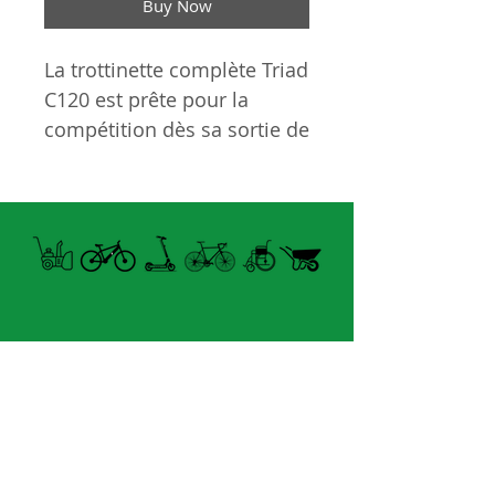
Buy Now
La trottinette complète Triad
C120 est prête pour la
compétition dès sa sortie de
l'emballage. Légère
(seulement 3,25 kg), elle est
conçue pour les enfants de
8 à 13 ans et convient aussi
bien aux débutants
souhaitant progresser
rapidement qu'aux riders
confirmés désirant
Open summer and winter
perfectionner leur
from Tuesday to Sunday
technique.
8060 boul. East Levesque,
Première trottinette Triad