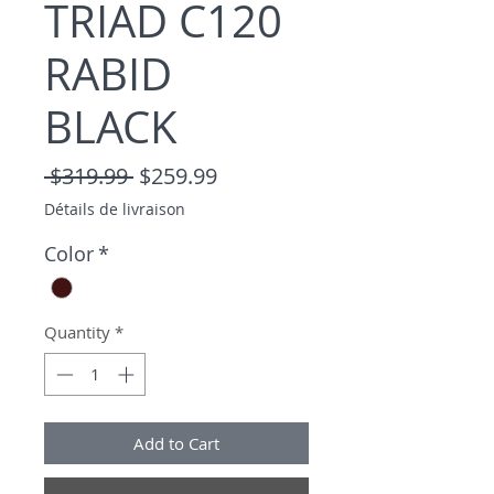
TRIAD C120
RABID
BLACK
Regular Price
Sale Price
 $319.99 
$259.99
Détails de livraison
Color
*
Quantity
*
Add to Cart