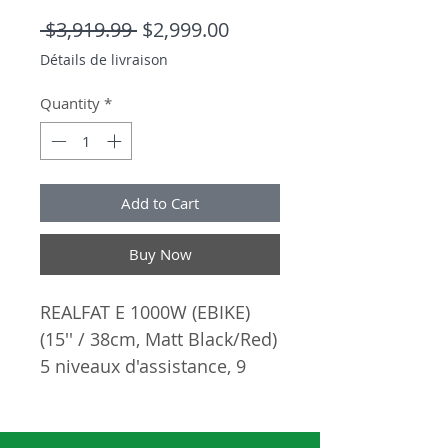
Regular Price
Sale Price
 $3,919.99 
$2,999.00
Détails de livraison
Quantity
*
Add to Cart
Buy Now
REALFAT E 1000W (EBIKE)
(15'' / 38cm, Matt Black/Red)
5 niveaux d'assistance, 9
vitesses,Frein à disque
hydraulique Tektro. Ce vélo
est du type : Hors-Route Il