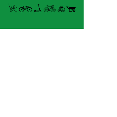
ne peut être utilisé dans les
pistes cyclables. Poids de
31kg
Caractéristiques:
Console numérique
Open summer and winter
Bafang
from Tuesday to Sunday
Moteur pédalier Bafang
M620 48V/1000W, 160Nm
8060 boul. East Levesque,
de couple
Laval (St. Francois)
Batterie au lithium de 48V
H7A 3K9
:14.5 Ah
5 niveaux d'assistance
velosflaval@gmail.com
Dérailleur Shimano de 9
vitesses
Freins à disque Tektro
450-669-1312
Garantie: