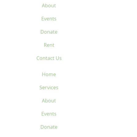
About
par cas dans les 6
premiers mois.
Events
Donate
Rent
Contact Us
Home
Services
About
Events
Donate