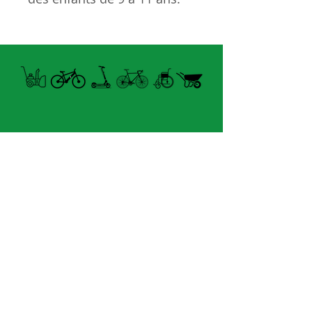
Caractéristiques
21 vitesses
Cadre en alliage léger
Déblocage rapide de la
selle
Pneu 24x1.95''
Manette Vitesses
Shimano EF-51
Open summer and winter
Jantes en alliage
from Tuesday to Sunday
Genre: Unisex
8060 boul. East Levesque,
Âge:9 to 11
Laval (St. Francois)
H7A 3K9
velosflaval@gmail.com