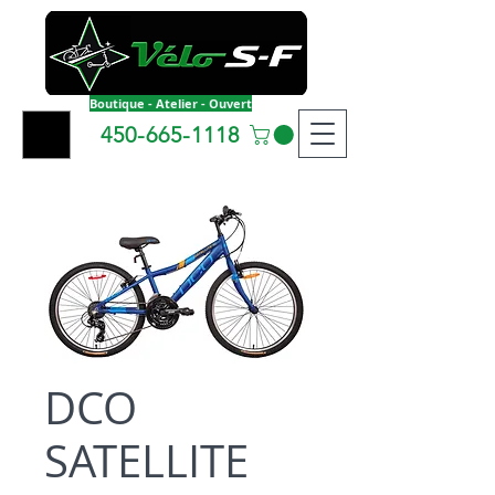
Boutique - Atelier - Ouvert
450-665-1118
DCO
SATELLITE