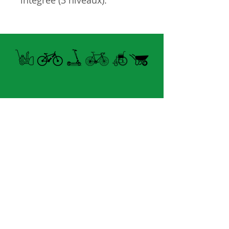
intégrée (3 niveaux).
- Marche-pied pour un
montage et un démontage
faciles.
- Léger et pliable.
- Compatible avec le logiciel
my E-training (abonnement
gratuit d'un mois, l'option
"Niveau de formation" est
Open summer and winter
gratuite et sans limite).
from Tuesday to Sunday
- Compatible avec le Misuro
B +.
8060 boul. East Levesque,
- Puissance de sortie: 520w.
Laval (St. Francois)
- Communication: capteur
H7A 3K9
requis.
- Compatible avec les vélos
velosflaval@gmail.com
de route et VTT.