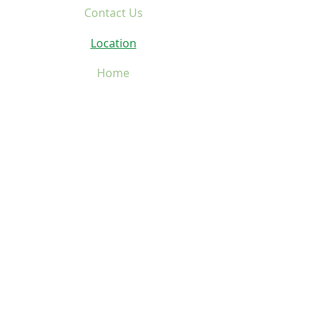
Contact Us
Location
Home
Services
About
Events
Donate
Rent
Contact Us
Home