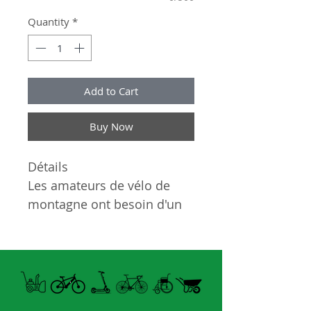
Quantity
*
Add to Cart
Buy Now
Détails
Les amateurs de vélo de
montagne ont besoin d'un
gant qui protège leurs
mains et qui agrippe bien
leur guidon. Pour offrir la
prise la plus solide possible
entre la main et le guidon,