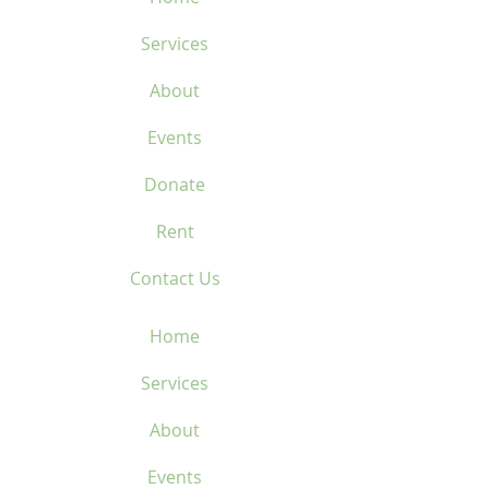
Pouce en microfibre
Services
Coussinets en Biogel2 à
épaisseur progressive
About
brevetés de 3mm, 4mm,
6mm, et 8mm
Events
Climate
Donate
Ventilation X-Vent Ergo
Air® brevetée
Rent
Contact Us
Home
Services
About
Events