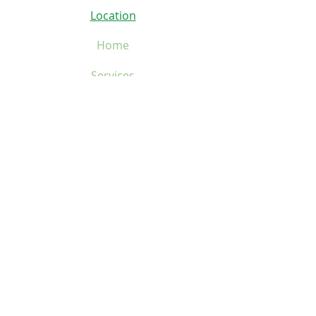
Location
Home
Services
About
Events
Donate
Rent
Contact Us
Home
Services