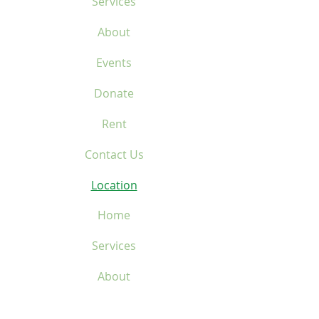
Services
étanche et facile à
transporter Guide
About
d'entretien des vélos
Events
Donate
Rent
Contact Us
Location
Home
Services
About
Events