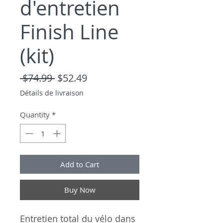
d'entretien
Finish Line
(kit)
Regular Price
Sale Price
 $74.99 
$52.49
Détails de livraison
Quantity
*
Add to Cart
Buy Now
Entretien total du vélo dans