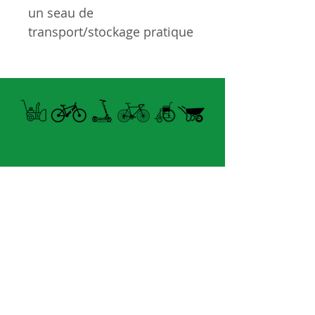
un seau de
transport/stockage pratique
! Le Pro Care Bucket Kit 8.0
comprend huit articles !
C'est tout ce dont vous
aurez besoin pour
l'entretien total de votre
vélo. Rien n'est plus
amusant qu'un vélo frais,
propre et lubrifié : vous
Open summer and winter
roulerez plus vite, plus
from Tuesday to Sunday
doucement et plus
longtemps lorsque vous
8060 boul. East Levesque,
utiliserez les éléments
Laval (St. Francois)
inclus pour prendre soin de
H7A 3K9
votre vélo. Comprend à la