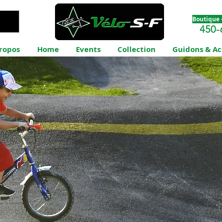
Boutique -
450-
ropos
Home
Events
Collection
Guidons & Ac