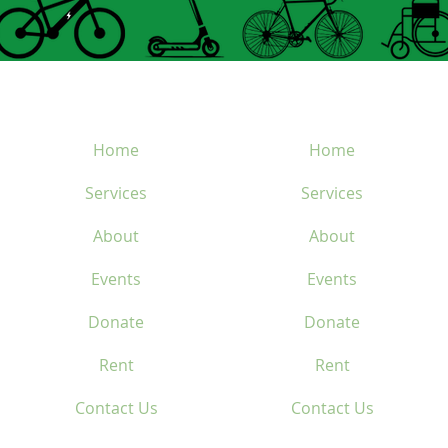
Home
Home
Services
Services
About
About
Events
Events
Donate
Donate
Rent
Rent
Contact Us
Contact Us