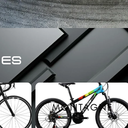
RES
E
MONTAGNE