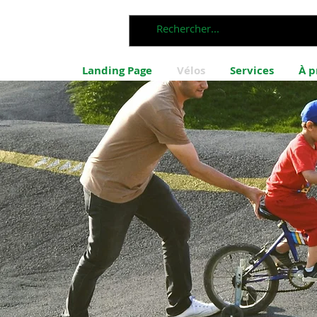
Landing Page
Vélos
Services
À p