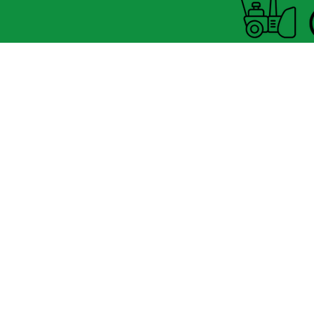
Open summer and winter
from Tuesday to Sunday
8060 boul. East Levesque,
Laval (St. Francois)
H7A 3K9
velosflaval@gmail.com
450-669-1312