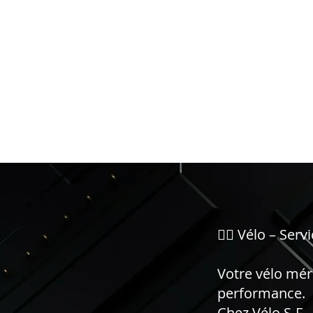
🚴‍♂️ Vélo – Se
Votre vélo méri
performance.
Chez Vélo S-F ,