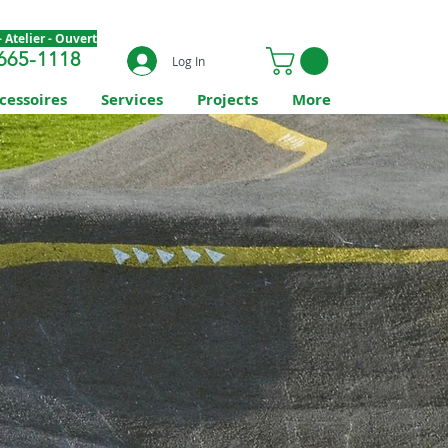
 Atelier - Ouvert
665-1118
Log In
cessoires
Services
Projects
More