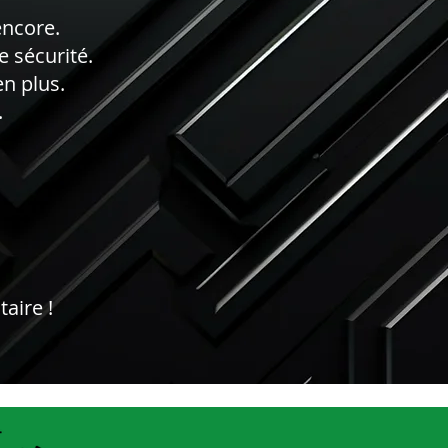
encore.
e sécurité.
en plus.
.
aire !