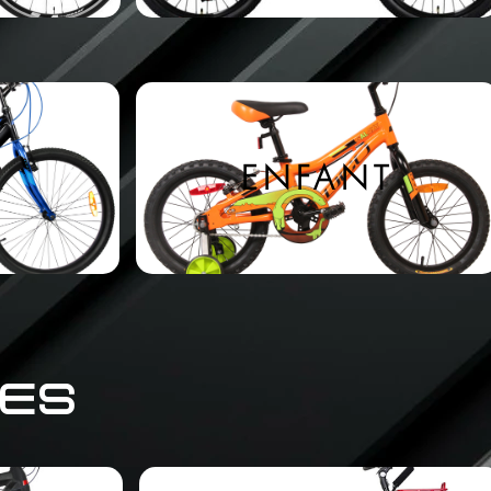
R
ENFANT
ES