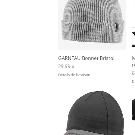
Aperçu rapide
GARNEAU Bonnet Bristol
M
r
Prix
29,99 $
P
8
Détails de livraison
D