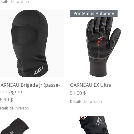
étails de livraison
Printemps-Automne
Aperçu rapide
Aperçu rapide
ARNEAU Brigade Jr (passe-
GARNEAU EX Ultra
ontagne)
Prix
51,00 $
rix
6,99 $
Détails de livraison
étails de livraison