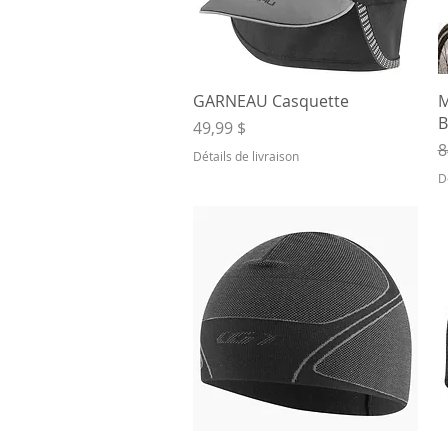
Aperçu rapide
GARNEAU Casquette
M
B
Prix
49,99 $
P
8
Détails de livraison
D