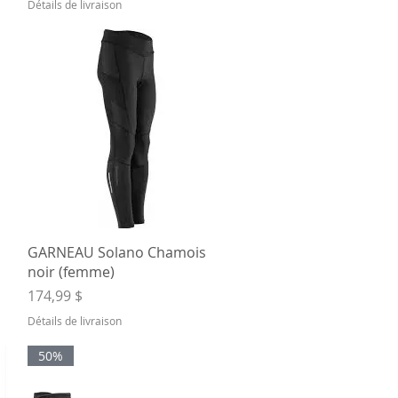
Détails de livraison
Aperçu rapide
GARNEAU Solano Chamois
noir (femme)
Prix
174,99 $
Détails de livraison
50%