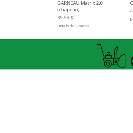
Aperçu rapide
GARNEAU Matrix 2.0
G
(chapeau)
P
4
Prix
39,99 $
D
Détails de livraison
Horaire Été
FERMÉ MARDI UNIQUEMENT
8060 boul.
Lévesque Est
Laval (St-Francois)
H7A 3K9
(seulement 4km du Pont A25