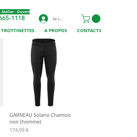
 Atelier - Ouvert
665-1118
Se connecter
TROTTINETTES
A PROPOS
CONTACTS
Aperçu rapide
GARNEAU Solano Chamois
noir (homme)
Prix
174,99 $