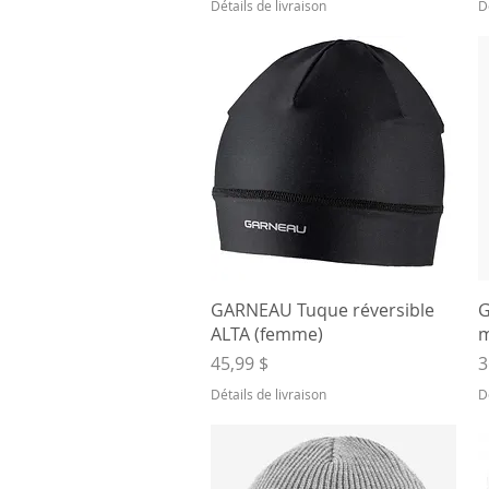
Détails de livraison
D
Aperçu rapide
GARNEAU Tuque réversible
G
ALTA (femme)
m
Prix
P
45,99 $
3
Détails de livraison
D