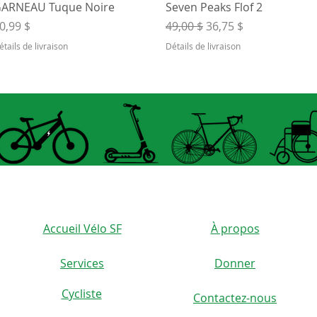
Aperçu rapide
Aperçu rapide
ARNEAU Tuque Noire
Seven Peaks Flof 2
rix
Prix original
Prix promotionnel
0,99 $
49,00 $
36,75 $
étails de livraison
Détails de livraison
Accueil Vélo SF
À propos
Services
Donner
Cycliste
Contactez-nous
)