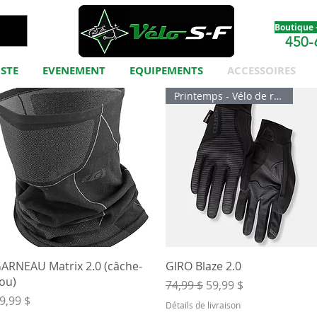
Boutique -
450-
ISTE
EVENEMENT
EQUIPEMENTS
ACCESSOIRES
Printemps - Vélo de route
Aperçu rapide
Aperçu rapide
ARNEAU Matrix 2.0 (câche-
GIRO Blaze 2.0
ou)
Prix original
Prix promotionnel
74,99 $
59,99 $
rix
9,99 $
Détails de livraison