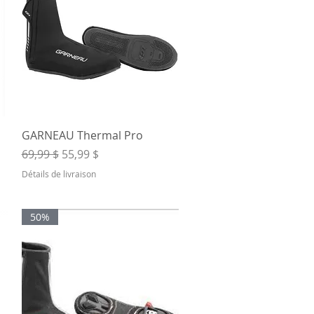
Aperçu rapide
GARNEAU Thermal Pro
Prix original
Prix promotionnel
69,99 $
55,99 $
Détails de livraison
50%