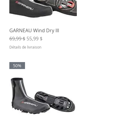
Aperçu rapide
GARNEAU Wind Dry III
Prix original
Prix promotionnel
69,99 $
55,99 $
Détails de livraison
50%