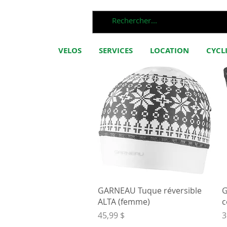
VELOS
SERVICES
LOCATION
CYCL
Aperçu rapide
GARNEAU Tuque réversible
G
ALTA (femme)
c
Prix
P
45,99 $
3