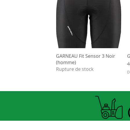
Aperçu rapide
GARNEAU Fit Sensor 3 Noir
G
(homme)
P
4
Rupture de stock
D