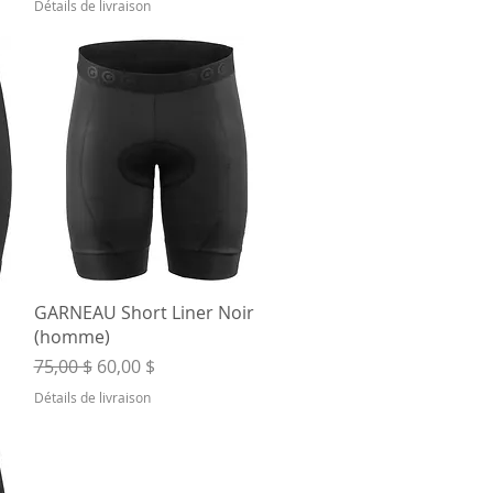
Détails de livraison
Aperçu rapide
GARNEAU Short Liner Noir
(homme)
Prix original
Prix promotionnel
75,00 $
60,00 $
Détails de livraison