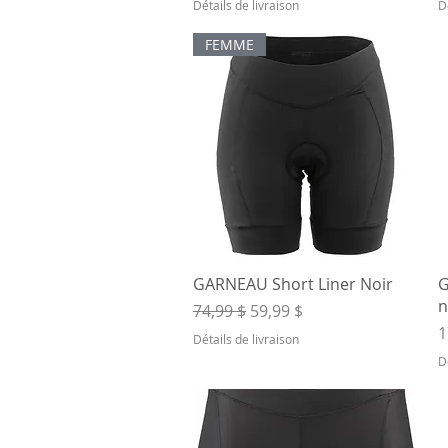
Détails de livraison
D
FEMME
Aperçu rapide
GARNEAU Short Liner Noir
G
n
Prix original
Prix promotionnel
74,99 $
59,99 $
P
1
Détails de livraison
D