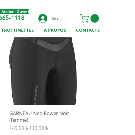
 Atelier - Ouvert
665-1118
Se connecter
TROTTINETTES
A PROPOS
CONTACTS
Aperçu rapide
GARNEAU Neo Power Noir
(femme)
Prix original
Prix promotionnel
149,99 $
119,99 $