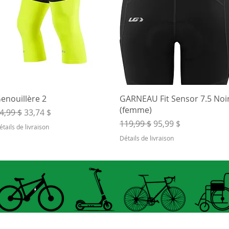
Aperçu rapide
Aperçu rapide
enouillère 2
GARNEAU Fit Sensor 7.5 Noi
(femme)
rix original
Prix promotionnel
4,99 $
33,74 $
Prix original
Prix promotionnel
119,99 $
95,99 $
étails de livraison
Détails de livraison