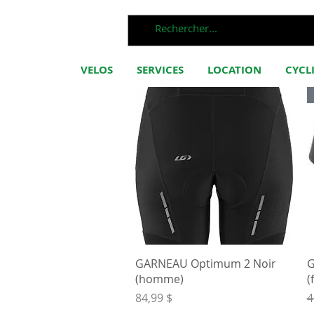
VELOS
SERVICES
LOCATION
CYCL
Aperçu rapide
GARNEAU Optimum 2 Noir
G
(homme)
(
Prix
P
84,99 $
4