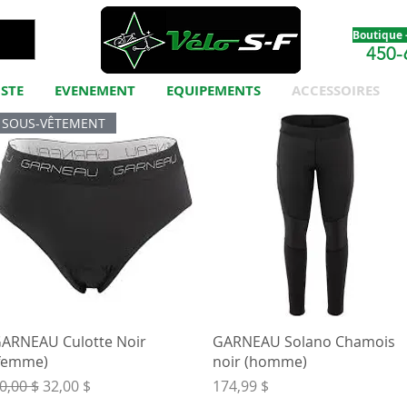
Boutique -
450-
ISTE
EVENEMENT
EQUIPEMENTS
ACCESSOIRES
SOUS-VÊTEMENT
Aperçu rapide
Aperçu rapide
ARNEAU Culotte Noir
GARNEAU Solano Chamois
femme)
noir (homme)
rix original
Prix promotionnel
Prix
0,00 $
32,00 $
174,99 $