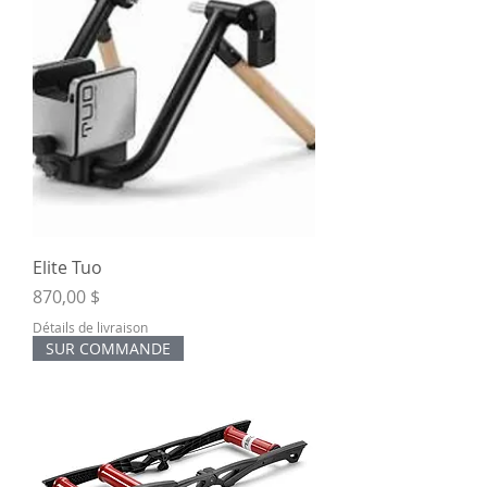
Elite Tuo
Prix
870,00 $
Détails de livraison
SUR COMMANDE