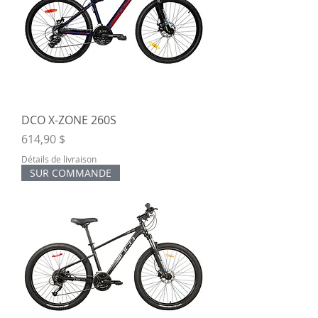
DCO X-ZONE 260S
Prix
614,90 $
Détails de livraison
SUR COMMANDE