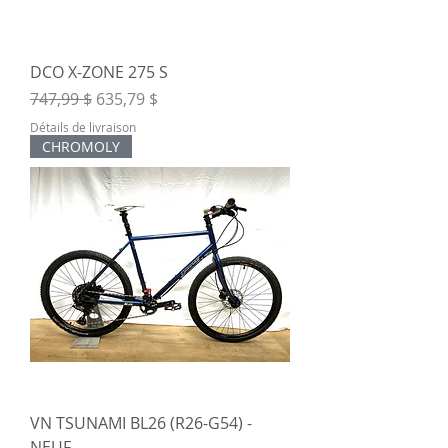
DCO X-ZONE 275 S
Prix original
Prix promotionnel
747,99 $
635,79 $
Détails de livraison
CHROMOLY
VN TSUNAMI BL26 (R26-G54) -
NEUF