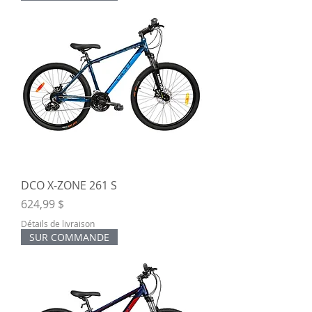
DCO X-ZONE 261 S
Prix
624,99 $
Détails de livraison
SUR COMMANDE