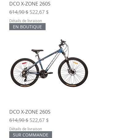
DCO X-ZONE 260S
Prix original
Prix promotionnel
614,90 $
522,67 $
Détails de livraison
EN BOUTIQUE
DCO X-ZONE 260S
Prix original
Prix promotionnel
614,90 $
522,67 $
Détails de livraison
SUR COMMANDE