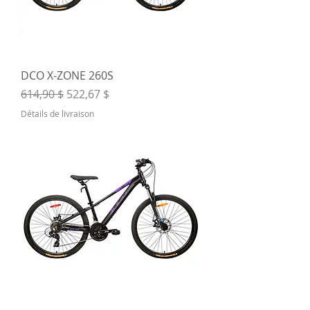
DCO X-ZONE 260S
Prix original
Prix promotionnel
614,90 $
522,67 $
Détails de livraison