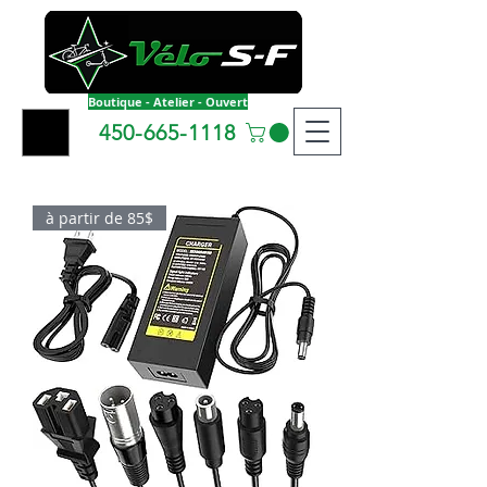
Boutique - Atelier - Ouvert
450-665-1118
à partir de 85$