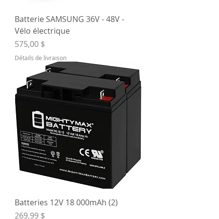
Batterie SAMSUNG 36V - 48V -
Vélo électrique
Prix
575,00 $
Détails de livraison
Batteries 12V 18 000mAh (2)
Prix
269,99 $