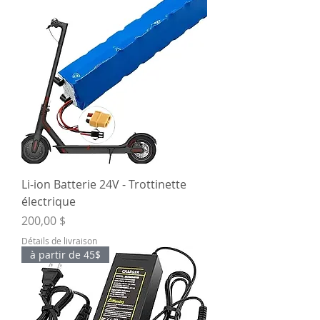
Li-ion Batterie 24V - Trottinette
électrique
Prix
200,00 $
Détails de livraison
à partir de 45$