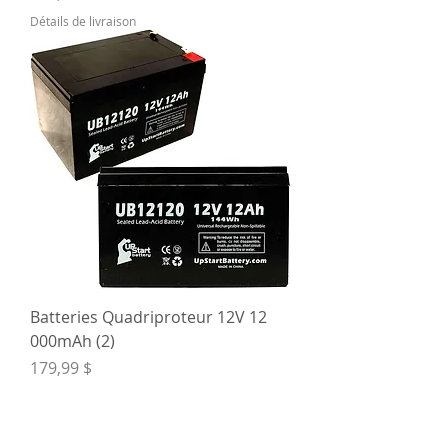
Détails de livraison
Batteries Quadriproteur 12V 12
000mAh (2)
Prix
179,99 $
Détails de livraison