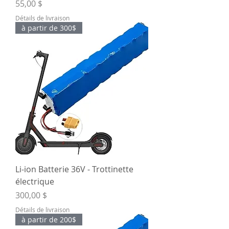
Prix
55,00 $
Détails de livraison
à partir de 300$
Li-ion Batterie 36V - Trottinette
électrique
Prix
300,00 $
Détails de livraison
à partir de 200$