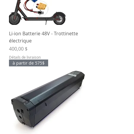
Li-ion Batterie 48V - Trottinette
électrique
Prix
400,00 $
Détails de livraison
à partir de 575$