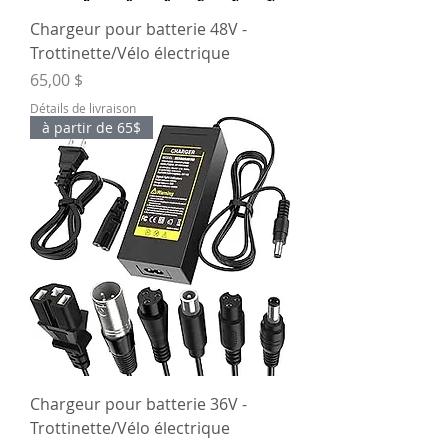
Chargeur pour batterie 48V -
Trottinette/Vélo électrique
Prix
65,00 $
Détails de livraison
à partir de 65$
Chargeur pour batterie 36V -
Trottinette/Vélo électrique