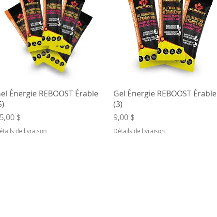
Aperçu rapide
Aperçu rapide
el Énergie REBOOST Érable
Gel Énergie REBOOST Érable
5)
(3)
rix
Prix
5,00 $
9,00 $
étails de livraison
Détails de livraison