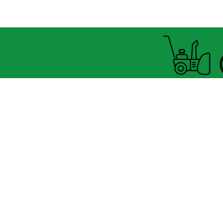
Horaire Été
FERMÉ MARDI UNIQUEMENT
8060 boul.
Lévesque Est
Laval (St-Francois)
H7A 3K9
(seulement 4km du Pont A25
velosflaval@gmail.com