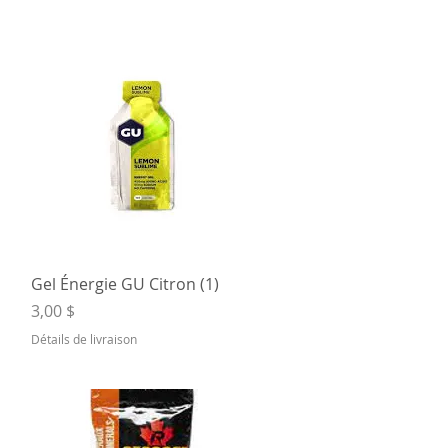
Aperçu rapide
Gel Énergie GU Citron (1)
Prix
3,00 $
Détails de livraison