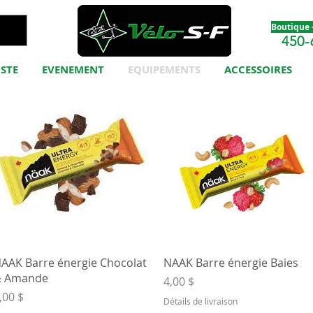
Boutique -
450-
ISTE
EVENEMENT
EQUIPEMENTS
ACCESSOIRES
Aperçu rapide
Aperçu rapide
AAK Barre énergie Chocolat
NAAK Barre énergie Baies
 Amande
Prix
4,00 $
rix
,00 $
Détails de livraison