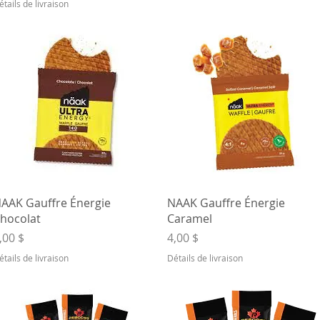
étails de livraison
Aperçu rapide
Aperçu rapide
AAK Gauffre Énergie
NAAK Gauffre Énergie
hocolat
Caramel
rix
Prix
,00 $
4,00 $
étails de livraison
Détails de livraison