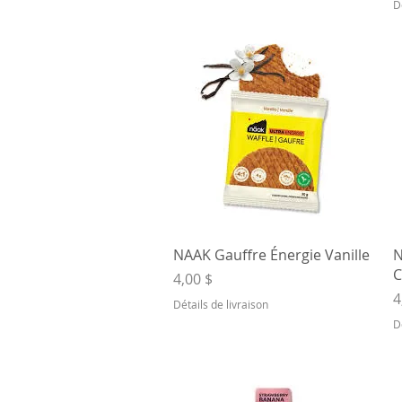
D
Aperçu rapide
NAAK Gauffre Énergie Vanille
N
C
Prix
4,00 $
P
4
Détails de livraison
D