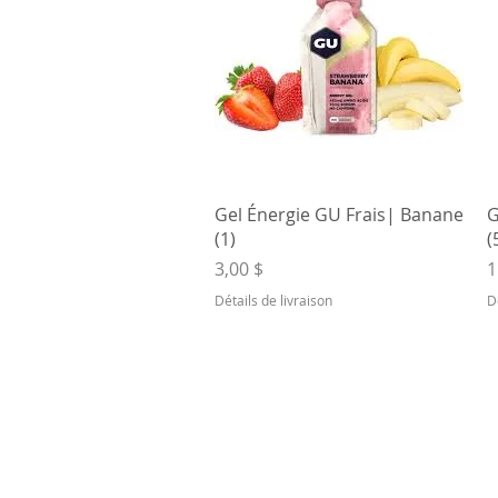
Aperçu rapide
Gel Énergie GU Frais| Banane
G
(1)
(
Prix
P
3,00 $
1
Détails de livraison
D