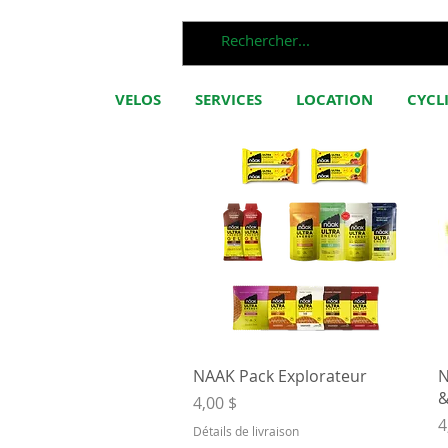
VELOS
SERVICES
LOCATION
CYCL
Aperçu rapide
NAAK Pack Explorateur
N
&
Prix
4,00 $
P
4
Détails de livraison