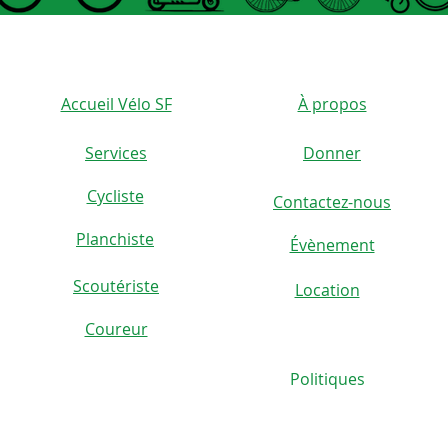
tourne
une fo
rembou
mainti
Accueil Vélo SF
À propos
ferme
- Des 
Services
Donner
kg peu
Cycliste
que la
Contactez-nous
)
optimi
Planchiste
Évènement
électr
les vél
Scoutériste
Location
tube d
Coureur
75mm d
- Ass
Politiques
assem
SPÉCI