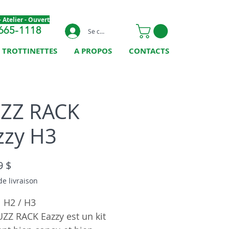
 Atelier - Ouvert
665-1118
Se connecter
TROTTINETTES
A PROPOS
CONTACTS
ZZ RACK
zzy H3
Prix
9 $
de livraison
 H2 / H3
UZZ RACK Eazzy est un kit