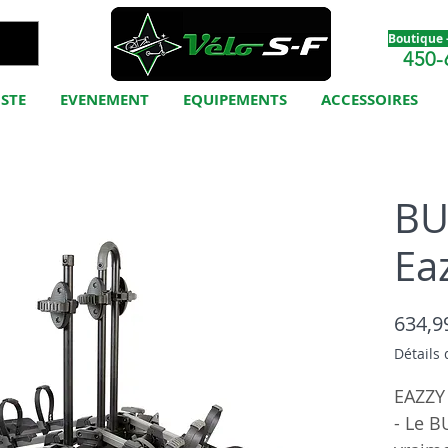
Boutique -
450-
ISTE
EVENEMENT
EQUIPEMENTS
ACCESSOIRES
BU
Ea
634,9
Détails 
EAZZY
- Le B