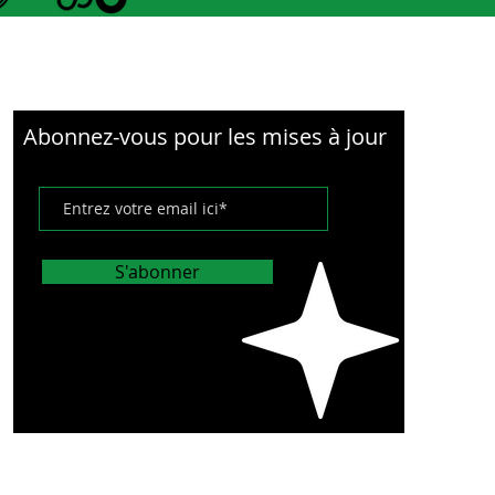
nt à 360 degrés et, encore
is en utilisant des sangles
rrées en caoutchouc, ils
ennent tout type de tube
ment mais doucement.
Abonnez-vous pour les mises à jour
vélos électriques jusqu'à 20
vent être transportés, bien
 série Eazzy ne soit pas
sée pour les vélos
S'abonner
iques (voir E-Scorpion pour
os électriques); la taille du
escendant est limitée à
e diamètre (3").
emblage: Entièrement
blé.
FICATIONS TECHNIQUES: