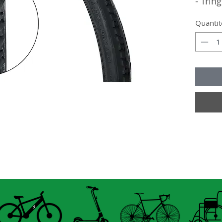
- Tring
- PSI: 
Quantit
26" X 
- Etrto
- Tring
- PSI: 