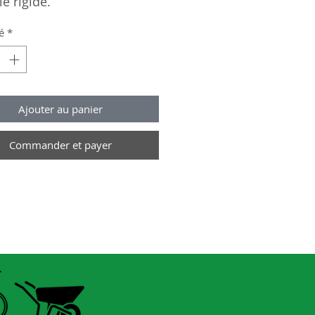
le rigide.
50-75.
é
*
1.90 [C1096]
: 51-559.
le rigide.
Ajouter au panier
40-65.
Commander et payer