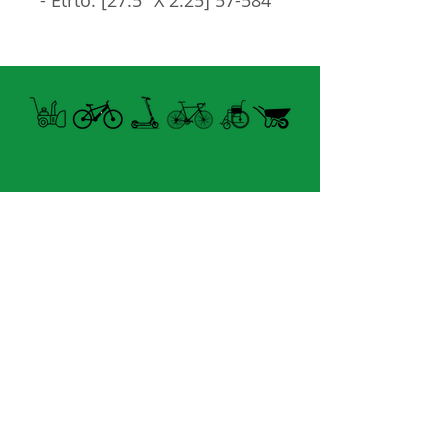
- Etrto: [27.5" X 2.25] 57-584
/ [27.5" X 2.40] 61-584.
- Tringle dure.
- PSI: 40-65.
- Noir.
Horaire Été
FERMÉ MARDI UNIQUEMENT
8060 boul.
Lévesque Est
Laval (St-Francois)
H7A 3K9
(seulement 4km du Pont A25)
velosflaval@gmail.com