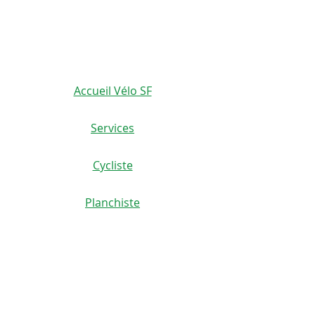
450-665-1118
Accueil Vélo SF
Services
Cycliste
Planchiste
Scoutériste
Coureur
Location