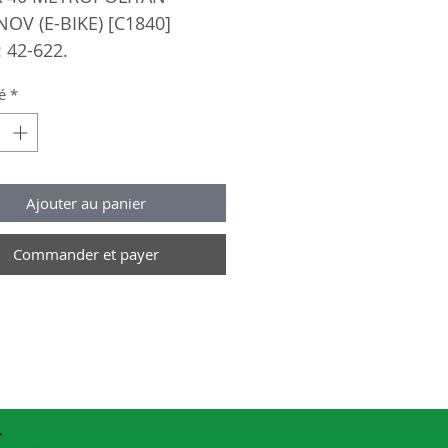
OV (E-BIKE) [C1840]
: 42-622.
le rigide.
é
*
50-75.
e réfléchissante.
Ajouter au panier
Commander et payer