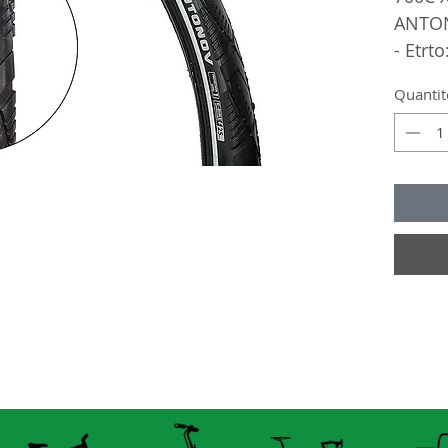
ANTON
- Etrto
- Tring
Quantit
- PSI: 
- Band