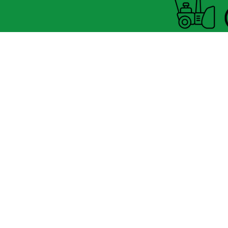
Horaire Été
FERMÉ MARDI UNIQUEMENT
8060 boul.
Lévesque Est
Laval (St-Francois)
H7A 3K9
(seulement 4km du Pont A25
velosflaval@gmail.com
450-665-1118