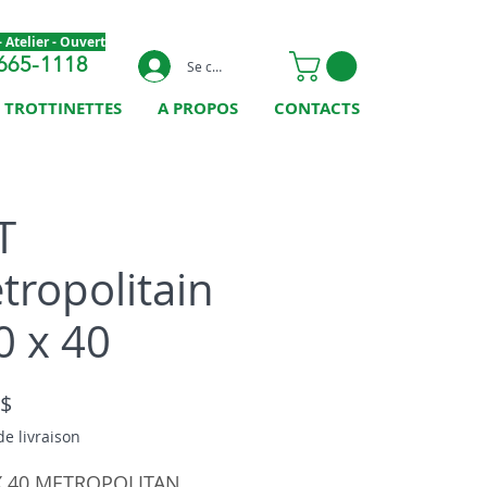
 Atelier - Ouvert
665-1118
Se connecter
TROTTINETTES
A PROPOS
CONTACTS
T
tropolitain
0 x 40
Prix
 $
de livraison
X 40 METROPOLITAN