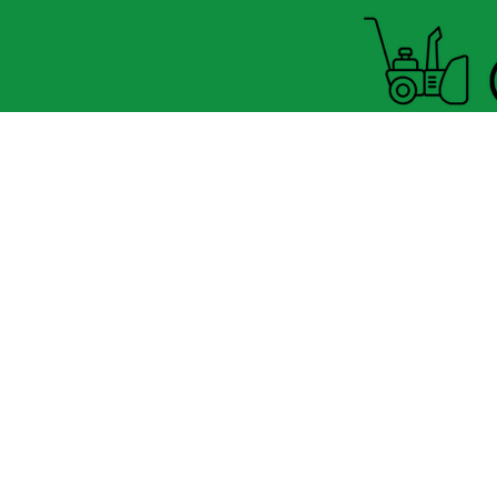
Horaire Été
FERMÉ MARDI UNIQUEMENT
8060 boul.
Lévesque Est
Laval (St-Francois)
H7A 3K9
(seulement 4km du Pont A25
velosflaval@gmail.com
450-665-1118