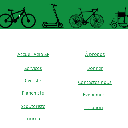
Âge: 
Accueil Vélo SF
À propos
Services
Donner
Cycliste
Contactez-nous
)
Planchiste
Évènement
Scoutériste
Location
Coureur