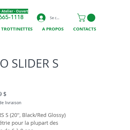
 Atelier - Ouvert
665-1118
Se connecter
TROTTINETTES
A PROPOS
CONTACTS
O SLIDER S
Prix
9 $
de livraison
S S (20'', Black/Red Glossy)
rie pour la plupart des