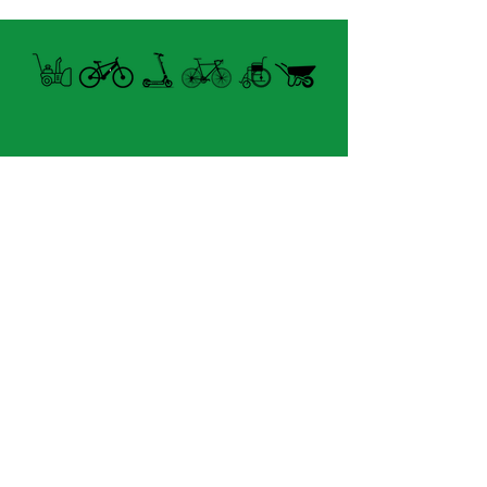
- Simulation de pente
maximale de 7%.
- Puissance de sortie: 830w.
- Plateforme d’accueil
intégrée.
- Pliable avec poignée de
transport.
Horaire Été
- Rouleaux de forme
FERMÉ MARDI UNIQUEMENT
parabolique.
- Ajustement rapide selon le
8060 boul.
Lévesque Est
diamètre de roue utilisée.
Laval (St-Francois)
- Application My E Training
H7A 3K9
sur tablette & PC gratuite
(seulement 4km du Pont A25)
pour 12 mois.
velosflaval@gmail.com
450-665-1118