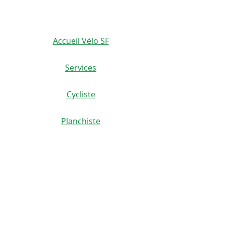
Accueil Vélo SF
Services
Cycliste
Planchiste
Scoutériste
Coureur
Location
À propos