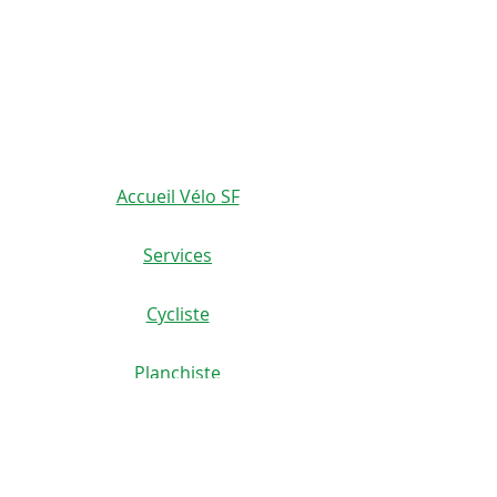
velosflaval@gmail.com
450-665-1118
Accueil Vélo SF
Services
Cycliste
Planchiste
Scoutériste
Coureur