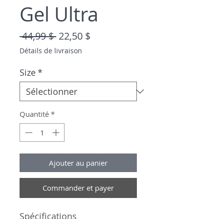
Gel Ultra
Prix original
Prix promotionnel
 44,99 $ 
22,50 $
Détails de livraison
Size
*
Quantité
*
Ajouter au panier
Commander et payer
Spécifications