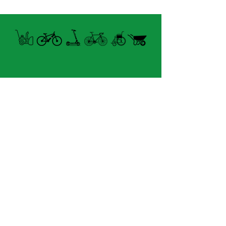
et la ventilation des casques
de route haut de gamme de
Giro dans un casque de
route sportif très léger. Avec
une forme compacte, un
poids plume et une
ventilation efficace, l'Isode II
Horaire Été
rappelle clairement les
FERMÉ MARDI UNIQUEMENT
casques Giro utilisés par les
professionnels, mais avec
8060 boul.
Lévesque Est
un système d'ajustement
Laval (St-Francois)
facile à utiliser qui offre 7
H7A 3K9
cm de réglage.
(seulement 4km du Pont A25)
velosflaval@gmail.com
CARACTÉRISTIQUES
· Visière amovible Quick
450-665-1118