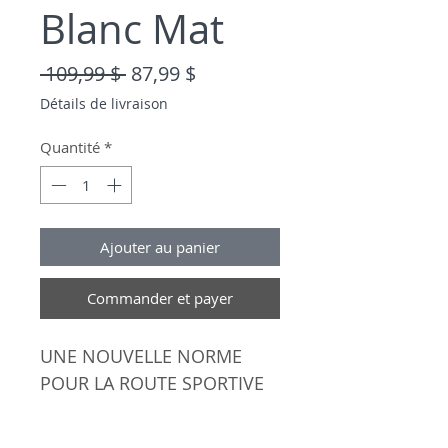
Blanc Mat
Prix original
Prix promotionnel
 109,99 $ 
87,99 $
Détails de livraison
Quantité
*
Ajouter au panier
Commander et payer
UNE NOUVELLE NORME
POUR LA ROUTE SPORTIVE
Le Isode II reprend le style