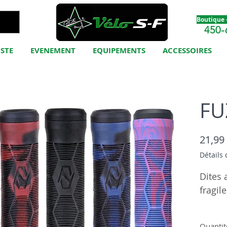
Boutique -
450-
ISTE
EVENEMENT
EQUIPEMENTS
ACCESSOIRES
FU
21,99
Détails 
Dites 
fragil
La nou
Quantit