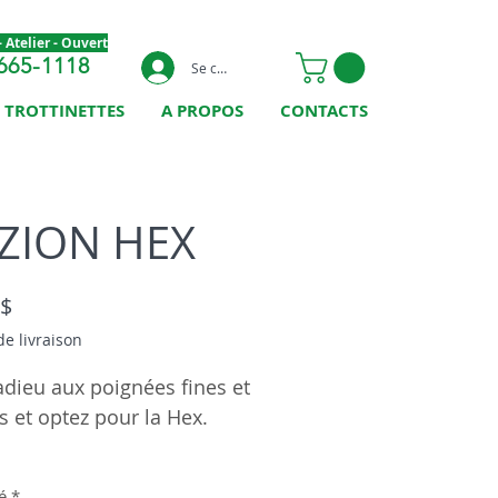
 Atelier - Ouvert
665-1118
Se connecter
TROTTINETTES
A PROPOS
CONTACTS
ZION HEX
Prix
 $
de livraison
adieu aux poignées fines et
es et optez pour la Hex.
velle poignée Fuzion va
é
*