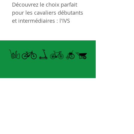
Découvrez le choix parfait
pour les cavaliers débutants
et intermédiaires : l'IVS
Journey 2 ! Avec un plateau
orienté parc, une fourche en
acier inoxydable forgé
durable et un jeu de
direction intégré lisse, ce
scooter est conçu pour
durer et offrir une
maniabilité inégalée.
Horaire Été
FERMÉ MARDI UNIQUEMENT
Les couleurs
holographiques et
8060 boul.
Lévesque Est
caméléon sont livrées avec
Laval (St-Francois)
une prise supplémentaire
H7A 3K9
en boîte.