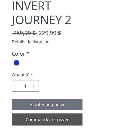
INVERT
JOURNEY 2
Prix original
Prix promotionnel
 259,99 $ 
229,99 $
Détails de livraison
Color
*
Quantité
*
Ajouter au panier
Commander et payer