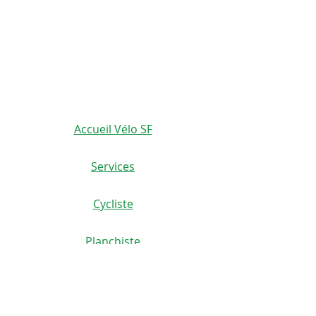
velosflaval@gmail.com
450-665-1118
Accueil Vélo SF
Services
Cycliste
Planchiste
Scoutériste