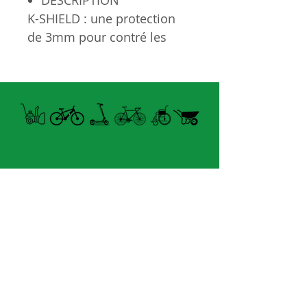
DESCRIPTION
K-SHIELD : une protection
de 3mm pour contré les
crevaison
Grandeur : 630mm x 32mm
40-90 PSI
Horaire Été
FERMÉ MARDI UNIQUEMENT
8060 boul.
Lévesque Est
Laval (St-Francois)
H7A 3K9
(seulement 4km du Pont A25)