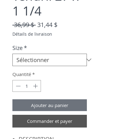
1 1/4
Prix original
Prix promotionnel
 36,99 $ 
31,44 $
Détails de livraison
Size
*
Quantité
*
Ajouter au panier
Commander et payer