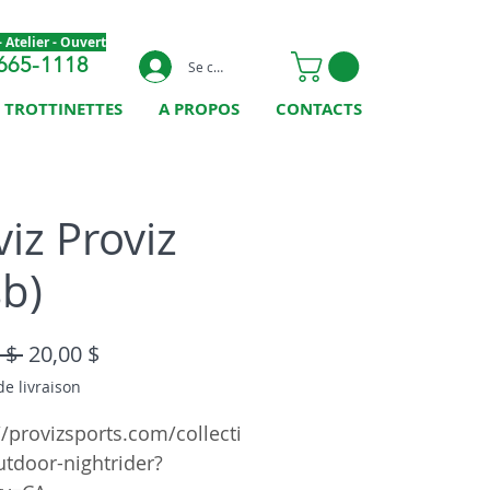
 Atelier - Ouvert
665-1118
Se connecter
TROTTINETTES
A PROPOS
CONTACTS
viz Proviz
sb)
Prix original
Prix promotionnel
 $ 
20,00 $
de livraison
//provizsports.com/collecti
tdoor-nightrider?