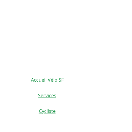
8060 boul.
Lévesque Est
de vélo.
Laval (St-Francois)
Il permet de monter deux
H7A 3K9
cages sur un ensemble
(seulement 4km du Pont A25)
de trous de cage.
velosflaval@gmail.com
1 extension pour porte-
bidon de vélo, 6 vis
450-665-1118
Accueil Vélo SF
Services
Cycliste
Planchiste