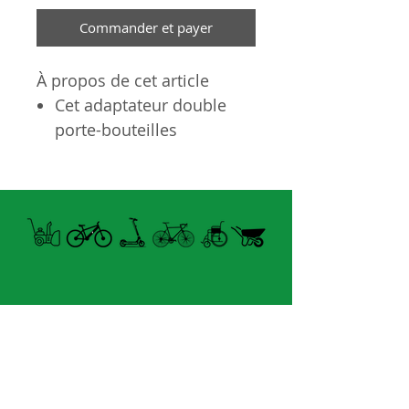
Commander et payer
À propos de cet article
Cet adaptateur double
porte-bouteilles
augmente une cage de
chaque côté du cadre,
vous pouvez utiliser deux
cages à bouteilles de
taille normale au lieu
d'un.
Fabriqué en alliage
d'aluminium, surface
Horaire Été
lisse, antirouille et
FERMÉ MARDI UNIQUEMENT
durable.
Extenseur de porte-bidon