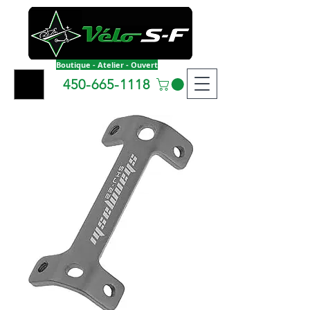
Boutique - Atelier - Ouvert
450-665-1118