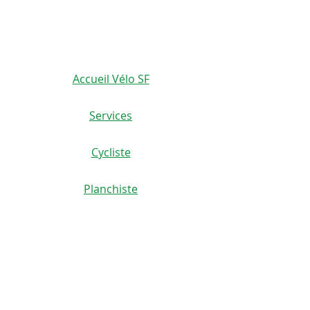
450-665-1118
Accueil Vélo SF
Services
Cycliste
Planchiste
Scoutériste
Coureur
Location