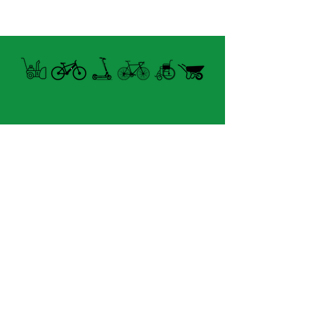
Aspect du
70
pneu
Largeur des
6 Pouces
jantes
Diamètre de
10 inches
pneu
Diamètre de
25,4
l'article
Centimètres
Horaire Été
FERMÉ MARDI UNIQUEMENT
8060 boul.
Lévesque Est
Laval (St-Francois)
H7A 3K9
(seulement 4km du Pont A25)
velosflaval@gmail.com