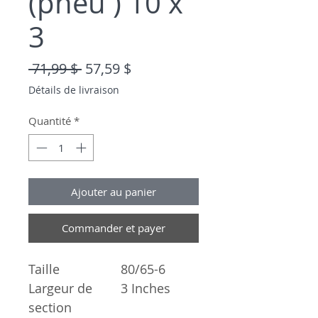
(pneu ) 10 x
3
Prix original
Prix promotionnel
 71,99 $ 
57,59 $
Détails de livraison
Quantité
*
Ajouter au panier
Commander et payer
Taille
80/65-6
Largeur de
3 Inches
section