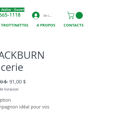
 Atelier - Ouvert
665-1118
Se connecter
TROTTINETTES
A PROPOS
CONTACTS
ACKBURN
icerie
Prix original
Prix promotionnel
0 $ 
91,00 $
de livraison
ption
mpagnon idéal pour vos