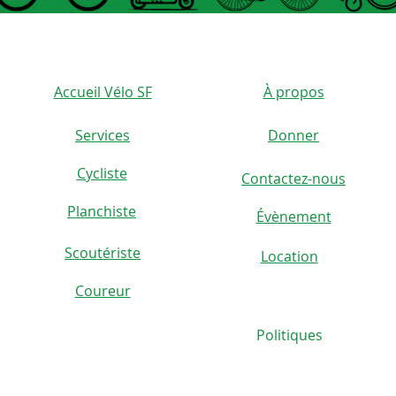
équ
arri
perm
lors
Accueil Vélo SF
À propos
cou
Pli
Services
Donner
Groc
Cycliste
pou
Contactez-nous
)
lors
Planchiste
Évènement
Con
l'e
Scoutériste
Location
mie
Coureur
dét
d'œu
Politiques
détr
rési
êtr