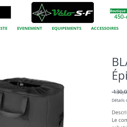
Boutique -
450-
ISTE
EVENEMENT
EQUIPEMENTS
ACCESSOIRES
BL
Ép
 130,0
Détails 
Descri
Le co