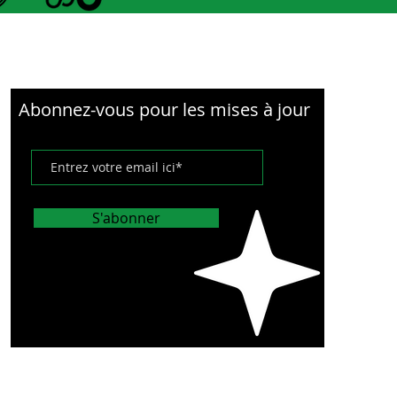
ipé d'un support de lampe
ère intégré pour vous
ettre d'être plus visible
que vous faites vos
rses.
Abonnez-vous pour les mises à jour
age à plat
- Le Local
ery Basket se plie à plat
r ne pas vous gêner
qu'il n'est pas utilisé.
S'abonner
ception résistante à
au
- Vous savez ce qui est
ux qu'une boîte d'œufs
rempée ? Oui, une boîte
fs qui n'est pas
empée - et avec la
stance à l'eau, rien ne doit
e détrempé.