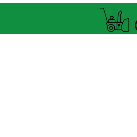
Horaire Été
FERMÉ MARDI UNIQUEMENT
8060 boul.
Lévesque Est
Laval (St-Francois)
H7A 3K9
(seulement 4km du Pont A25
velosflaval@gmail.com
450-665-1118