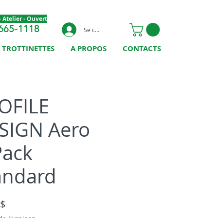
 Atelier - Ouvert
665-1118
Se connecter
TROTTINETTES
A PROPOS
CONTACTS
OFILE
SIGN Aero
Pack
andard
Prix
 $