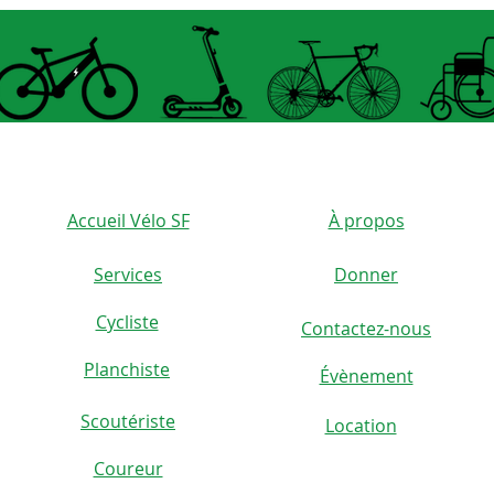
avant 
positi
glissi
les ar
Accueil Vélo SF
À propos
Services
Donner
Cycliste
Contactez-nous
)
Planchiste
Évènement
Scoutériste
Location
Coureur