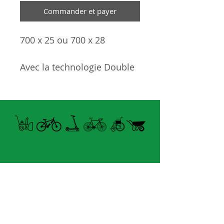
Commander et payer
700 x 25 ou 700 x 28
Avec la technologie Double
Defense pour une
protection excellente et
complète.
En plus de la sous-couche
de protection RaceGuard,
une couche de tissu protège
efficacement le pneu d'une
tringle à l'autre.
Horaire Été
FERMÉ MARDI UNIQUEMENT
En raison de son haut
niveau de protection et de