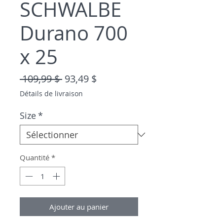
SCHWALBE
Durano 700
x 25
Prix original
Prix promotionnel
 109,99 $ 
93,49 $
Détails de livraison
Size
*
Quantité
*
Ajouter au panier