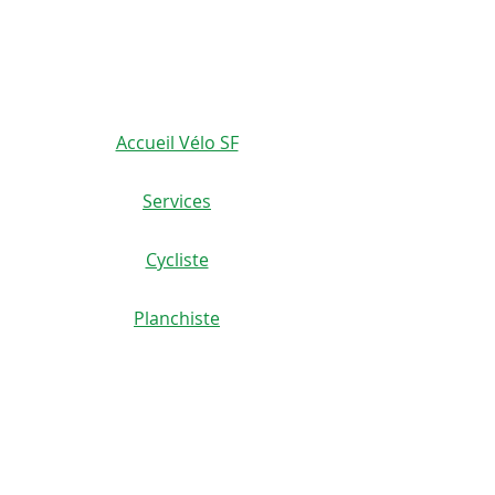
450-665-1118
Accueil Vélo SF
Services
Cycliste
Planchiste
Scoutériste
Coureur
Location