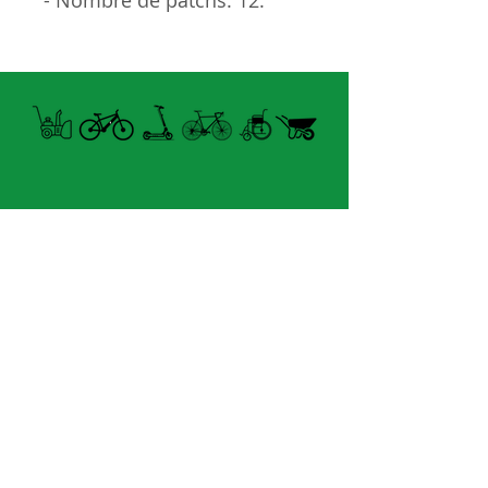
- Nombre de patchs: 12.
- Contenu: 1 protection de
tube diagonal 345 X 58mm /
1 protection de base arrière
252 X 25mm / 4 patchs 35 X
25mm / 4 patchs 50 X
25mm / 2 patchs Ø 25mm.
- Taille: M.
- Ne se déchire pas. Ne se
Horaire Été
perfore pas. Ne se décolle
FERMÉ MARDI UNIQUEMENT
pas.
- Résistant aux UV.
8060 boul.
Lévesque Est
- Invisible.
Laval (St-Francois)
- Protection entre -30°C et +
H7A 3K9
100°C (From -22°F to
(seulement 4km du Pont A25)
+212°F).
velosflaval@gmail.com
- Épaisseur: 250 microns.